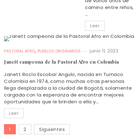
de varios años de
camino entre niños,
…
Leer
,
junio 11, 2023
PASTORAL AFRO
PUEBLOS ORIGINARIOS
Janett campeona de la Pastoral Afro en Colombia
Janett Rocío Escobar Angulo, nacida en Tumaco
Colombia en 1974, como muchas otras personas
llega desplazada a la ciudad de Bogotá, solamente
cargada con la esperanza de encontrar mejores
oportunidades que le brinden a ella y…
Leer
1
2
Siguientes
Paginación