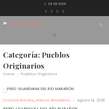
Skip
06.08.2026
to
content
SinFronteras
SinFronteras.Media
Categoría:
Pueblos
Originarios
Home
Pueblos Originarios
,
agosto 14, 2025
ECOLOGÍA INTEGRAL
PUEBLOS ORIGINARIOS
PERÚ: GUARDIANA DEL RÍO MARAÑÓN