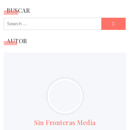
de
BUSCAR
entradas
Search
for:
AUTOR
Sin Fronteras Media