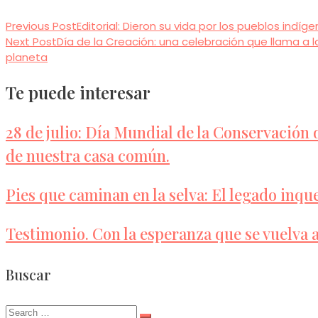
Previous Post
Editorial: Dieron su vida por los pueblos indíg
Read
Next Post
Día de la Creación: una celebración que llama a l
more
planeta
articles
Te puede interesar
28 de julio: Día Mundial de la Conservación 
de nuestra casa común.
Pies que caminan en la selva: El legado inqu
Testimonio. Con la esperanza que se vuelva 
Buscar
Search