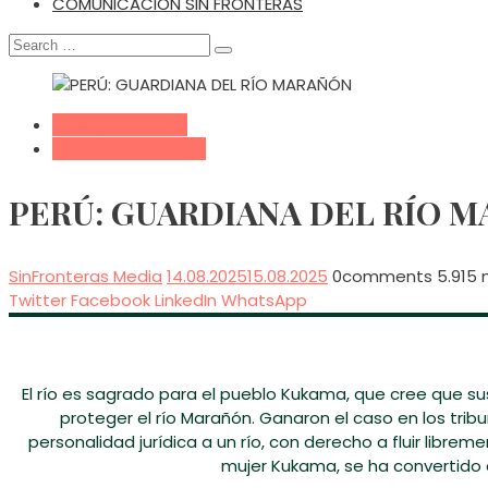
COMUNICACIÓN SIN FRONTERAS
Search
for:
Ecología Integral
Pueblos Originarios
PERÚ: GUARDIANA DEL RÍO 
SinFronteras Media
14.08.2025
15.08.2025
0
comments
5.915 
Twitter
Facebook
LinkedIn
WhatsApp
El río es sagrado para el pueblo Kukama, que cree que su
proteger el río Marañón. Ganaron el caso en los tribu
personalidad jurídica a un río, con derecho a fluir librem
mujer Kukama, se ha convertido e