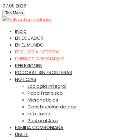
Skip
07.08.2026
to
Top Menu
content
SinFronteras.Media
SinFronteras
Inicio
EN ECUADOR
EN EL MUNDO
ECOLOGÍA INTEGRAL
PUEBLOS ORIGINARIOS
REFLEXIONES
PODCAST SIN FRONTERAS
NOTICIAS
Ecología Integral
Papa Francisco
Micronoticias
Construcción de paz
Info Joven
Pastoral Afro
FAMILIA COMBONIANA
ÚNETE