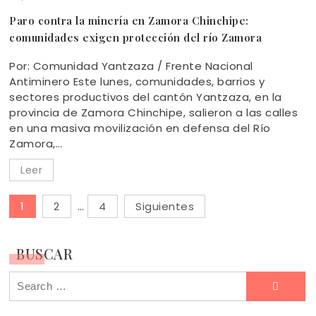
Paro contra la minería en Zamora Chinchipe:
comunidades exigen protección del río Zamora
Por: Comunidad Yantzaza / Frente Nacional
Antiminero Este lunes, comunidades, barrios y
sectores productivos del cantón Yantzaza, en la
provincia de Zamora Chinchipe, salieron a las calles
en una masiva movilización en defensa del Río
Zamora,…
Leer
1
2
…
4
Siguientes
Paginación
de
BUSCAR
entradas
Search
for: