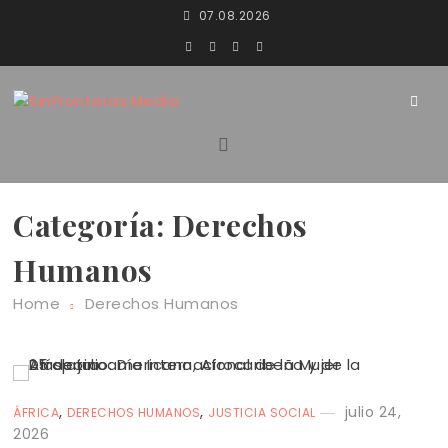
Skip
07.08.2026
to
content
SinFronteras
SinFronteras.Media
Categoría:
Derechos
Humanos
Home
Derechos Humanos
,
,
julio 24,
ÁFRICA
DERECHOS HUMANOS
JUSTICIA SOCIAL
2026