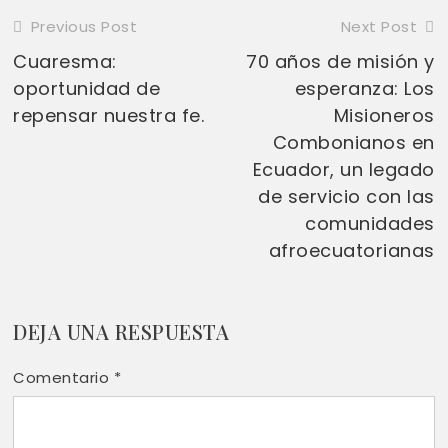
Previous Post
Next Post
Read
Cuaresma:
70 años de misión y
more
oportunidad de
esperanza: Los
articles
repensar nuestra fe.
Misioneros
Combonianos en
Ecuador, un legado
de servicio con las
comunidades
afroecuatorianas
DEJA UNA RESPUESTA
Comentario
*