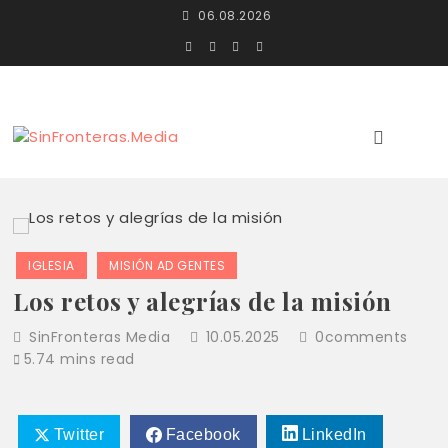
Skip
06.08.2026
to
content
SinFronteras
SinFronteras.Media
IGLESIA
MISIÓN AD GENTES
Los retos y alegrías de la misión
SinFronteras Media
10.05.2025
0
comments
5.74 mins read
Twitter
Facebook
LinkedIn