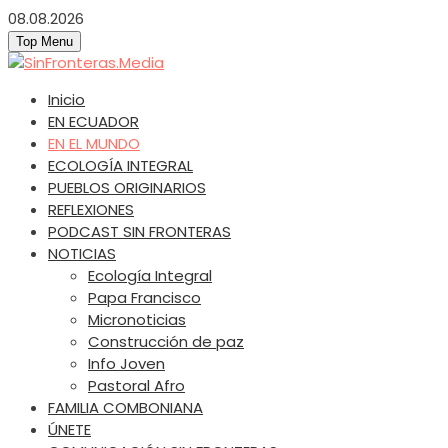
Skip
08.08.2026
to
Top Menu
content
SinFronteras.Media
SinFronteras
Inicio
EN ECUADOR
EN EL MUNDO
ECOLOGÍA INTEGRAL
PUEBLOS ORIGINARIOS
REFLEXIONES
PODCAST SIN FRONTERAS
NOTICIAS
Ecología Integral
Papa Francisco
Micronoticias
Construcción de paz
Info Joven
Pastoral Afro
FAMILIA COMBONIANA
ÚNETE