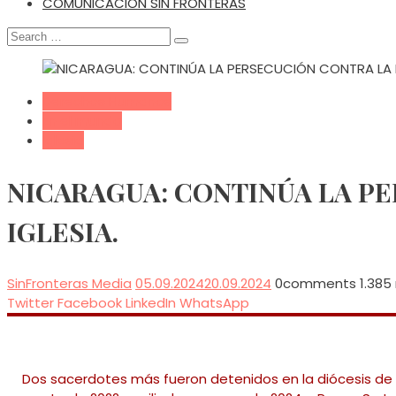
COMUNICACIÓN SIN FRONTERAS
Search
for:
Derechos Humanos
En el mundo
Iglesia
NICARAGUA: CONTINÚA LA P
IGLESIA.
SinFronteras Media
05.09.2024
20.09.2024
0
comments
1.385
Twitter
Facebook
LinkedIn
WhatsApp
Dos sacerdotes más fueron detenidos en la diócesis de