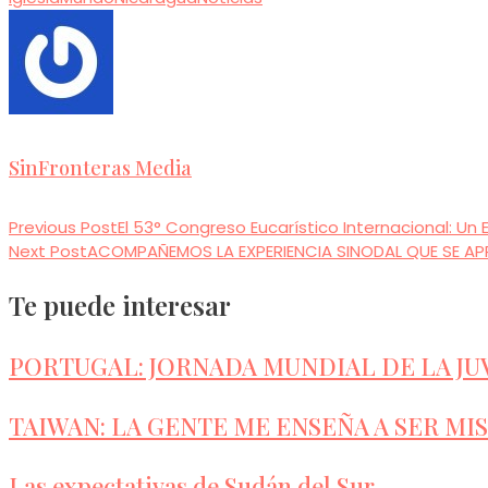
SinFronteras Media
Previous Post
El 53° Congreso Eucarístico Internacional: Un
Read
Next Post
ACOMPAÑEMOS LA EXPERIENCIA SINODAL QUE SE A
more
Te puede interesar
articles
PORTUGAL: JORNADA MUNDIAL DE LA JU
TAIWAN: LA GENTE ME ENSEÑA A SER MI
Las expectativas de Sudán del Sur