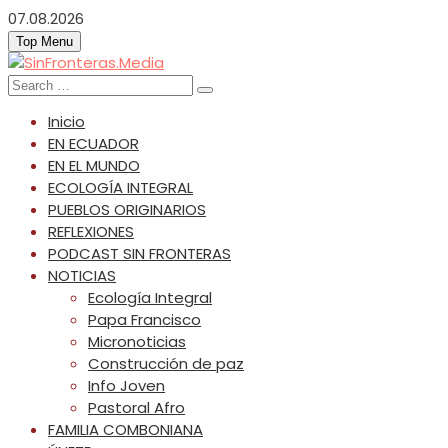
Skip
07.08.2026
to
Top Menu
content
SinFronteras.Media
SinFronteras
Search
for:
Inicio
EN ECUADOR
EN EL MUNDO
ECOLOGÍA INTEGRAL
PUEBLOS ORIGINARIOS
REFLEXIONES
PODCAST SIN FRONTERAS
NOTICIAS
Ecología Integral
Papa Francisco
Micronoticias
Construcción de paz
Info Joven
Pastoral Afro
FAMILIA COMBONIANA