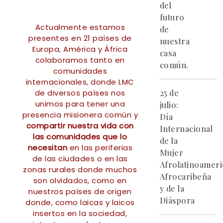
del
futuro
Actualmente estamos
de
presentes en 21 países de
nuestra
Europa, América y África
casa
colaboramos tanto en
común.
comunidades
internacionales, donde LMC
de diversos países nos
25 de
unimos para tener una
julio:
presencia misionera común y
Día
compartir nuestra vida con
Internacional
las comunidades que lo
de la
necesitan
en las periferias
Mujer
de las ciudades o en las
Afrolatinoameri
zonas rurales donde muchos
Afrocaribeña
son olvidados, como en
y de la
nuestros países de origen
Diáspora
donde, como laicas y laicos
insertos en la sociedad,