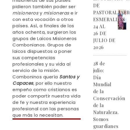
misioneras de sus países
DE
pidieron también poder ser
PASTORAL AFR
misioneros
y
misioneras
e ir
con esta vocación a otros
ESMERALDAS
países. Así, a finales de los
24 AL
años ochenta, surgieron los
26 DE
grupos de Laicos Misioneros
JULIO DE
Combonianos. Grupos de
2026
laicos dispuestos a poner
sus competencias
28 de
profesionales y su vida al
servicio de la misión.
julio:
Comboninos quería
Santos
y
Día
Capaces
, por ello nuestro
Mundial
empeño como cristianos es
de la
poder compartir nuestra vida
Conservación
de fe y nuestra experiencia
de la
profesional con las personas
Naturaleza.
que más lo necesitan.
Somos
guardianes