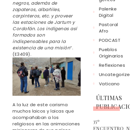
negros, además de
Palenke
zapateros, albañiles,
Digital
carpinteros, etc. y proveer
las estaciones de Jartum y
Pastoral
Cordofán. Los indígenas así
Afro
formados son
PODCAST
indispensables para la
existencia de una misión
”.
Pueblos
(E3409).
Originarios
Reflexiones
Uncategoriz
Vaticano
ÚLTIMAS
A la luz de este carisma
PUBLICACI
muchos laicos y laicas que
acompañaban a los
35º
religiosos en las animaciones
ENCUENTRO N