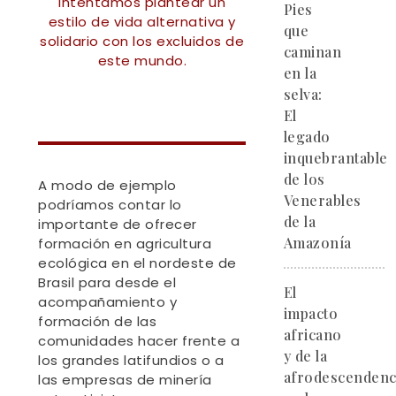
intentamos plantear un
Pies
estilo de vida alternativa y
que
solidario con los excluidos de
caminan
este mundo.
en la
selva:
El
legado
inquebrantable
de los
A modo de ejemplo
Venerables
podríamos contar lo
de la
importante de ofrecer
Amazonía
formación en agricultura
ecológica en el nordeste de
Brasil para desde el
El
acompañamiento y
impacto
formación de las
africano
comunidades hacer frente a
y de la
los grandes latifundios o a
afrodescendenc
las empresas de minería