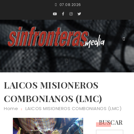
Skip
07.08.2026
to
content
SinFrontera
SinFronteras.Media
LAICOS MISIONEROS
COMBONIANOS (LMC)
Home
LAICOS MISIONEROS COMBONIANOS (LMC)
BUSCAR
Search