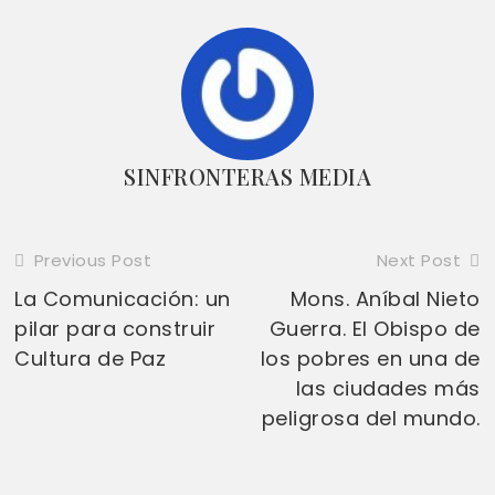
SINFRONTERAS MEDIA
Previous Post
Next Post
Read
La Comunicación: un
Mons. Aníbal Nieto
more
pilar para construir
Guerra. El Obispo de
articles
Cultura de Paz
los pobres en una de
las ciudades más
peligrosa del mundo.