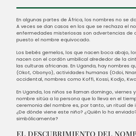
En algunas partes de África, los nombres no se
A veces se dan casos en los que se rechaza el n
enfermedades misteriosas son advertencias de q
puesto el nombre equivocado.
Los bebés gemelos, los que nacen boca abajo, los
nacen con el cordón umbilical alrededor de la cint
las culturas africanas. En Uganda, hay nombres q
(Okot, Obonyo), actividades humanas (Odoi, Nnam
occidental, nombres como Koffi, Kossi, Kodjo, Kwas
En Uganda, los niños se llaman domingo, viernes y
nombre sitúa a la persona que lo lleva en el tiemp
ceremonia del nombre es, por tanto, un ritual de 
¿De dónde viene este niño? ¿Quién lo ha enviad
simbólicamente?
EL DESCUBRIMIENTO DEL NOM