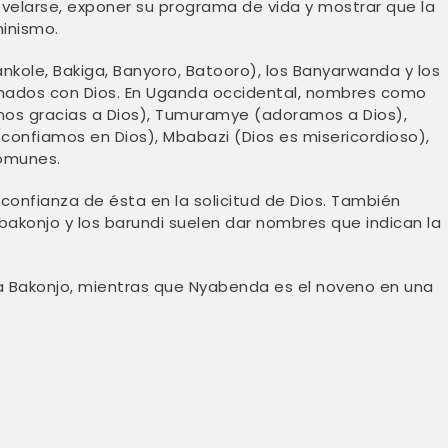
velarse, exponer su programa de vida y mostrar que la
minismo.
nkole, Bakiga, Banyoro, Batooro), los Banyarwanda y los
ionados con Dios. En Uganda occidental, nombres como
os gracias a Dios), Tumuramye (adoramos a Dios),
onfiamos en Dios), Mbabazi (Dios es misericordioso),
comunes.
a confianza de ésta en la solicitud de Dios. También
 bakonjo y los barundi suelen dar nombres que indican la
ilia Bakonjo, mientras que Nyabenda es el noveno en una