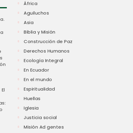
África
Aguiluchos
a.
Asia
Biblia y Misión
ha
Construcción de Paz
Derechos Humanos
e
as
Ecología Integral
ión
En Ecuador
En el mundo
Espiritualidad
 El
Huellas
as:
Iglesia
o
Justicia social
Misión Ad gentes