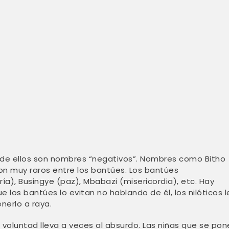
s de ellos son nombres “negativos”. Nombres como Bitho
son muy raros entre los bantúes. Los bantúes
ía), Busingye (paz), Mbabazi (misericordia), etc. Hay
 los bantúes lo evitan no hablando de él, los nilóticos l
nerlo a raya.
oluntad lleva a veces al absurdo. Las niñas que se pon