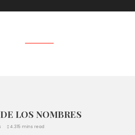
UADOR
EN EL MUNDO
ECOLOGÍA INTEGRAL
PUEB
PODCAST SIN FRONTERAS
NOTICIAS
FAMILIA COM
N FRONTERAS
A DE LOS NOMBRES
s
4.315 mins read