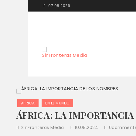
Skip
07.08.2026
to
content
INICIO
EN EC
SinFronteras
REFLEXIONES
SinFronteras.Media
COMUNICACIÓN SI
ÁFRICA
EN EL MUNDO
ÁFRICA: LA IMPORTANCI
SinFronteras Media
10.09.2024
0
comment