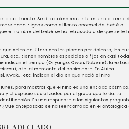
 dan casualmente. Se dan solemnemente en una ceremoni
ombre dado. Signos como el llanto anormal del bebé o
ue el nombre del bebé se ha retrasado o de que se le 
 que salen del útero con las piernas por delante, los qu
ura, etc., tienen nombres especiales o fijos en casi tod
ue indican el tiempo (Onyango, Owori, Nabwire), la estac
irimu), etc. al momento del nacimiento. En África
i, Kwaku, etc. indican el día en que nació el niño.
 lunes, para mostrar que el niño es una entidad cósmica.
o y el espacio socializados por el grupo que lo da. La
identificación. Es una respuesta a las siguientes pregunt
o? ¿Qué antepasado se ha reencarnado en él ontológica 
BRE ADECUADO