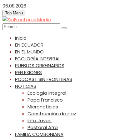
Skip
06.08.2026
to
Top Menu
content
SinFronteras.Media
SinFronteras
Search
for:
Inicio
EN ECUADOR
EN EL MUNDO
ECOLOGÍA INTEGRAL
PUEBLOS ORIGINARIOS
REFLEXIONES
PODCAST SIN FRONTERAS
NOTICIAS
Ecología Integral
Papa Francisco
Micronoticias
Construcción de paz
Info Joven
Pastoral Afro
FAMILIA COMBONIANA