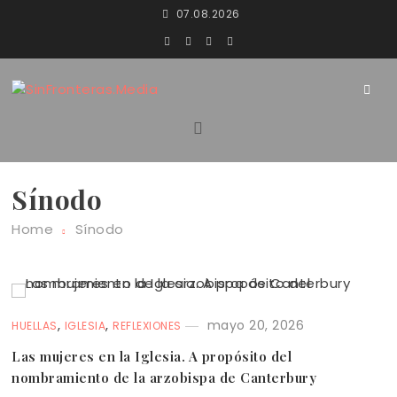
Skip
07.08.2026
to
content
SinFronteras
SinFronteras.Media
Sínodo
Home
Sínodo
,
,
mayo 20, 2026
HUELLAS
IGLESIA
REFLEXIONES
Las mujeres en la Iglesia. A propósito del
nombramiento de la arzobispa de Canterbury