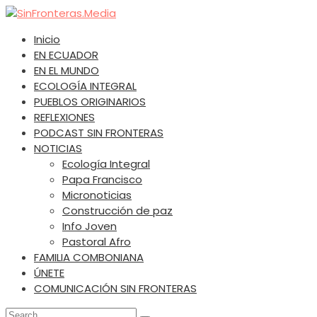
Skip
SinFronteras.Media
SinFronteras
to
Inicio
content
EN ECUADOR
EN EL MUNDO
ECOLOGÍA INTEGRAL
PUEBLOS ORIGINARIOS
REFLEXIONES
PODCAST SIN FRONTERAS
NOTICIAS
Ecología Integral
Papa Francisco
Micronoticias
Construcción de paz
Info Joven
Pastoral Afro
FAMILIA COMBONIANA
ÚNETE
COMUNICACIÓN SIN FRONTERAS
Search