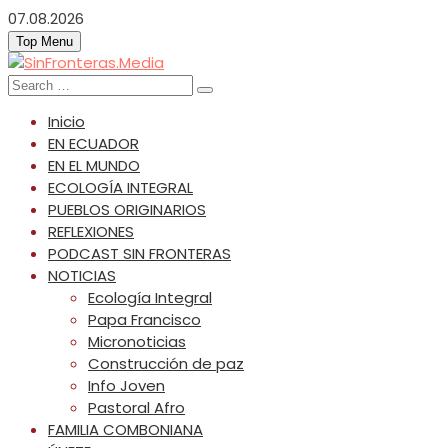
Skip
07.08.2026
to
Top Menu
content
SinFronteras.Media
SinFronteras
Search
for:
Inicio
EN ECUADOR
EN EL MUNDO
ECOLOGÍA INTEGRAL
PUEBLOS ORIGINARIOS
REFLEXIONES
PODCAST SIN FRONTERAS
NOTICIAS
Ecología Integral
Papa Francisco
Micronoticias
Construcción de paz
Info Joven
Pastoral Afro
FAMILIA COMBONIANA