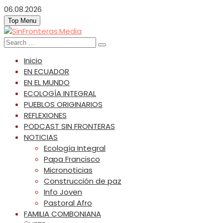
Skip
06.08.2026
to
Top Menu
content
SinFronteras.Media
SinFronteras
Search
for:
Inicio
EN ECUADOR
EN EL MUNDO
ECOLOGÍA INTEGRAL
PUEBLOS ORIGINARIOS
REFLEXIONES
PODCAST SIN FRONTERAS
NOTICIAS
Ecología Integral
Papa Francisco
Micronoticias
Construcción de paz
Info Joven
Pastoral Afro
FAMILIA COMBONIANA