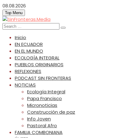
Skip
08.08.2026
to
Top Menu
content
SinFronteras.Media
SinFronteras
Search
for:
Inicio
EN ECUADOR
EN EL MUNDO
ECOLOGÍA INTEGRAL
PUEBLOS ORIGINARIOS
REFLEXIONES
PODCAST SIN FRONTERAS
NOTICIAS
Ecología Integral
Papa Francisco
Micronoticias
Construcción de paz
Info Joven
Pastoral Afro
FAMILIA COMBONIANA