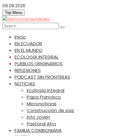
Skip
09.08.2026
to
Top Menu
content
SinFronteras.Media
SinFronteras
Search
for:
Inicio
EN ECUADOR
EN EL MUNDO
ECOLOGÍA INTEGRAL
PUEBLOS ORIGINARIOS
REFLEXIONES
PODCAST SIN FRONTERAS
NOTICIAS
Ecología Integral
Papa Francisco
Micronoticias
Construcción de paz
Info Joven
Pastoral Afro
FAMILIA COMBONIANA