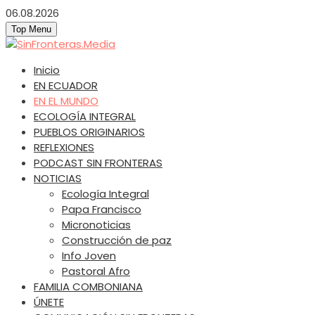
Skip
06.08.2026
to
Top Menu
content
SinFronteras.Media
SinFronteras
Inicio
EN ECUADOR
EN EL MUNDO
ECOLOGÍA INTEGRAL
PUEBLOS ORIGINARIOS
REFLEXIONES
PODCAST SIN FRONTERAS
NOTICIAS
Ecología Integral
Papa Francisco
Micronoticias
Construcción de paz
Info Joven
Pastoral Afro
FAMILIA COMBONIANA
ÚNETE