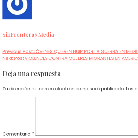
SinFronteras Media
Previous Post
JÓVENES QUIEREN HUIR POR LA GUERRA EN MEDI
Read
Next Post
VIOLENCIA CONTRA MUJERES MIGRANTES EN AMÉRIC
more
Deja una respuesta
articles
Tu dirección de correo electrónico no será publicada.
Los 
Comentario
*