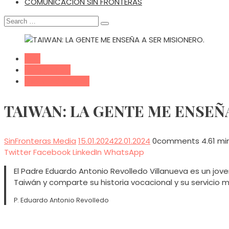
COMUNICACIÓN SIN FRONTERAS
Search
for:
Asia
En el mundo
Misión Ad gentes
TAIWAN: LA GENTE ME ENSEÑ
SinFronteras Media
15.01.2024
22.01.2024
0
comments
4.61 mi
Twitter
Facebook
LinkedIn
WhatsApp
El Padre Eduardo Antonio Revolledo Villanueva es un jo
Taiwán y comparte su historia vocacional y su servicio m
P. Eduardo Antonio Revolledo