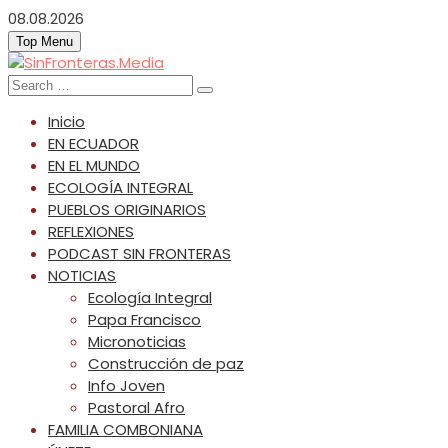
Skip
08.08.2026
to
Top Menu
content
SinFronteras.Media
SinFronteras
Search
for:
Inicio
EN ECUADOR
EN EL MUNDO
ECOLOGÍA INTEGRAL
PUEBLOS ORIGINARIOS
REFLEXIONES
PODCAST SIN FRONTERAS
NOTICIAS
Ecología Integral
Papa Francisco
Micronoticias
Construcción de paz
Info Joven
Pastoral Afro
FAMILIA COMBONIANA