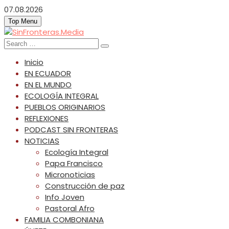
Skip
07.08.2026
to
Top Menu
content
SinFronteras.Media
SinFronteras
Search
for:
Inicio
EN ECUADOR
EN EL MUNDO
ECOLOGÍA INTEGRAL
PUEBLOS ORIGINARIOS
REFLEXIONES
PODCAST SIN FRONTERAS
NOTICIAS
Ecología Integral
Papa Francisco
Micronoticias
Construcción de paz
Info Joven
Pastoral Afro
FAMILIA COMBONIANA