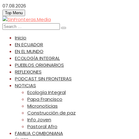
Skip
07.08.2026
to
Top Menu
content
SinFronteras.Media
SinFronteras
Search
for:
Inicio
EN ECUADOR
EN EL MUNDO
ECOLOGÍA INTEGRAL
PUEBLOS ORIGINARIOS
REFLEXIONES
PODCAST SIN FRONTERAS
NOTICIAS
Ecología Integral
Papa Francisco
Micronoticias
Construcción de paz
Info Joven
Pastoral Afro
FAMILIA COMBONIANA