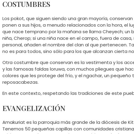
COSTUMBRES
Los pokot, que siguen siendo una gran mayoría, conserva
ponen a sus hijos, a menudo relacionados con la hora, el l
que nace temprano por la mañana se llama Cheyech; un beb
niña, Cherop; si una niña nace en el campo, fuera de casa
personal, añaden el nombre del clan al que pertenecen. Ta
no es para todos, sino sólo para los que alcanzan cierta n
Otra costumbre que conservan es la vestimenta y los acces
y las famosas faldas loruwa, con muchos pliegues que hacen
colores que les protege del frío, y el ngachar, un pequeñ
reposacabezas.
En este contexto, respetando las tradiciones de este puebl
EVANGELIZACIÓN
Amakuriat es la parroquia más grande de la diócesis de Kit
Tenemos 50 pequeñas capillas con comunidades cristianas