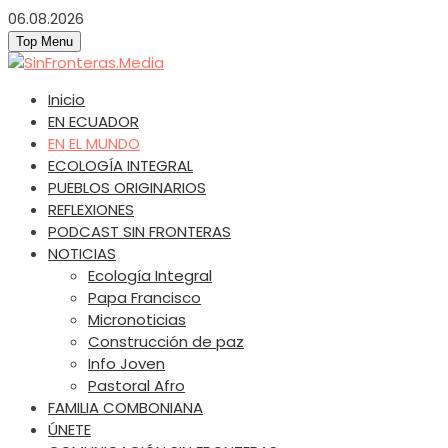
Skip
06.08.2026
to
Top Menu
content
SinFronteras.Media
SinFronteras
Inicio
EN ECUADOR
EN EL MUNDO
ECOLOGÍA INTEGRAL
PUEBLOS ORIGINARIOS
REFLEXIONES
PODCAST SIN FRONTERAS
NOTICIAS
Ecología Integral
Papa Francisco
Micronoticias
Construcción de paz
Info Joven
Pastoral Afro
FAMILIA COMBONIANA
ÚNETE