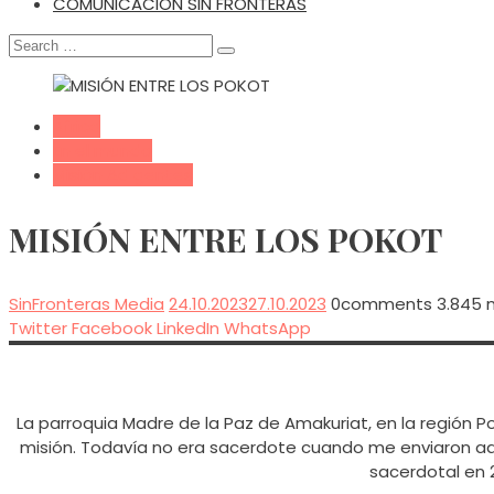
COMUNICACIÓN SIN FRONTERAS
Search
for:
África
En el mundo
Misión Ad gentes
MISIÓN ENTRE LOS POKOT
SinFronteras Media
24.10.2023
27.10.2023
0
comments
3.845 
Twitter
Facebook
LinkedIn
WhatsApp
La parroquia Madre de la Paz de Amakuriat, en la región P
misión. Todavía no era sacerdote cuando me enviaron aqu
sacerdotal en 2