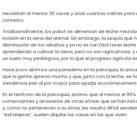
necesitan al menos 30 vacas y unas cuantas cabras para un
contexto.
Tradicionalmente, los pokot se alimentan de leche mezcl
incisión en la vena del animal. Sin embargo, la sequía qu
disminución de los rebaños y ya no es tan fácil tener lec
aprendiendo a cultivar la tierra, pero no son agricultores
un suelo muy pedregoso, por lo que el progreso agrícola e
Hace poco abrimos una panadería en la parroquia, la única
que la gente aprecia mucho y que, junto con la leche, se
Vendemos pan al por mayor para ayudar económicamente a
En el territorio de la parroquia, estimo que al menos el 9
comerciantes y artesanos de otras etnias que se han instal
y, como no pertenecen a su etnia, les resulta difícil vender
“extranjeras”, suelen alquilar las casas en las que viven.