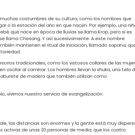
n muchas costumbres de su cultura, como los nombres que
ugar o la estación del año en que nacen. Por ejemplo, una niñ
é que nace en época de lluvias se llama Krop, pero si es
, se llama Chesang. Y así sucesivamente. A este nombre
mbién mantienen el ritual de iniciación, llamado sapana, qu
otoriedad.
orios tradicionales, como los vistosos collares de las muje
 oscilar al caminar. Los hombres llevan la shuka, una tela 
o taburete de madera que también utilizan como
o, vivimos nuestro servicio de evangelización.
ale, las distancias son enormes y la gente está muy dispers
 activas de unas 20 personas de media, que los cuatro