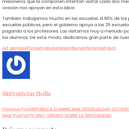
misioneros que la componen intentan visitar cada dos me
oración nos apoyan en esta labor.
También trabajamos mucho en las escuelas. El 90% de los po
escuelas públicas, pero el gobierno apoya a las 25 escuelas
pagando a los profesores. Las visitamos muy a menudo para
los alumnos. De este modo, dedicamos gran parte de nuest
Ad gentes
África
Amakuriat
Misión
Mundo
Noticias
Pokot
SinFronteras Media
Previous Post
REPÚBLICA DOMINICANA: DESIGUALDAD SOCIO
Read
Next Post
VATICANO: SÍNODO SOBRE LA SINODALIDAD
more