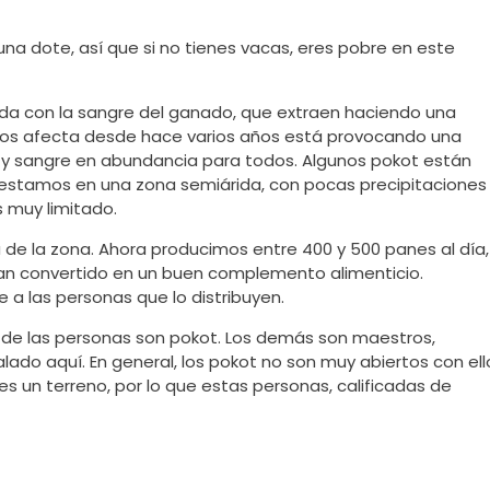
a dote, así que si no tienes vacas, eres pobre en este
ada con la sangre del ganado, que extraen haciendo una
e nos afecta desde hace varios años está provocando una
he y sangre en abundancia para todos. Algunos pokot están
, y estamos en una zona semiárida, con pocas precipitaciones
s muy limitado.
 de la zona. Ahora producimos entre 400 y 500 panes al día,
 han convertido en un buen complemento alimenticio.
 las personas que lo distribuyen.
5% de las personas son pokot. Los demás son maestros,
ado aquí. En general, los pokot no son muy abiertos con ell
les un terreno, por lo que estas personas, calificadas de