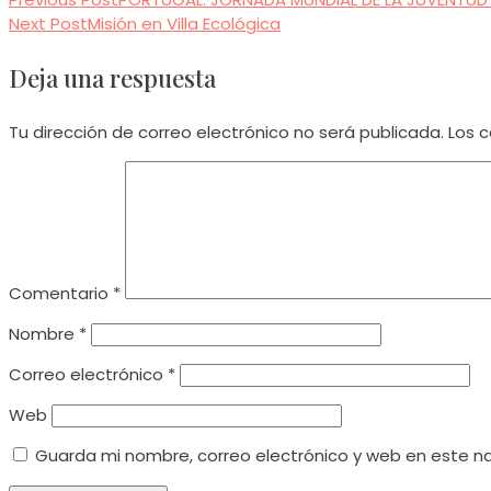
Read
Next Post
Misión en Villa Ecológica
more
Deja una respuesta
articles
Tu dirección de correo electrónico no será publicada.
Los 
Comentario
*
Nombre
*
Correo electrónico
*
Web
Guarda mi nombre, correo electrónico y web en este n