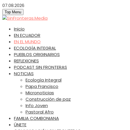
Skip
07.08.2026
to
Top Menu
content
SinFronteras.Media
SinFronteras
Inicio
EN ECUADOR
EN EL MUNDO
ECOLOGÍA INTEGRAL
PUEBLOS ORIGINARIOS
REFLEXIONES
PODCAST SIN FRONTERAS
NOTICIAS
Ecología Integral
Papa Francisco
Micronoticias
Construcción de paz
Info Joven
Pastoral Afro
FAMILIA COMBONIANA
ÚNETE