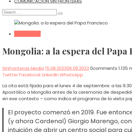
COMUNICACIÓN SIN FRONTERAS
Search
for:
En el mundo
Mongolia: a la espera del Papa
SinFronteras Media
15.08.2023
06.09.2023
0
comments
1.135 
Twitter
Facebook
LinkedIn
WhatsApp
La cita está fijada para el lunes 4 de septiembre: a las 9.
Apostólico a Mongolia antes de la ceremonia de despedida,
en ese contexto – como indica el programa de la visita papa
El proyecto comenzó en 2019. Fue entonce
(y ahora Cardenal) Giorgio Marengo, cons
intuición de abrir un centro social para c